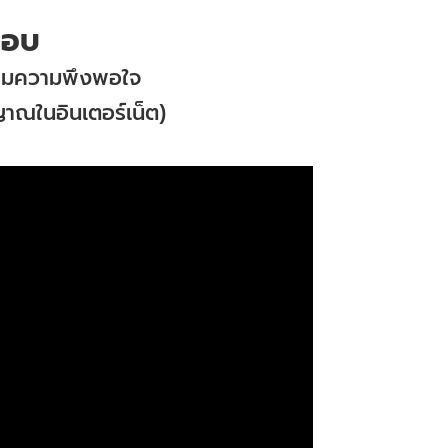
กอบ
ตามความพึงพอใจ
าณในอินเตอร์เน็ต)