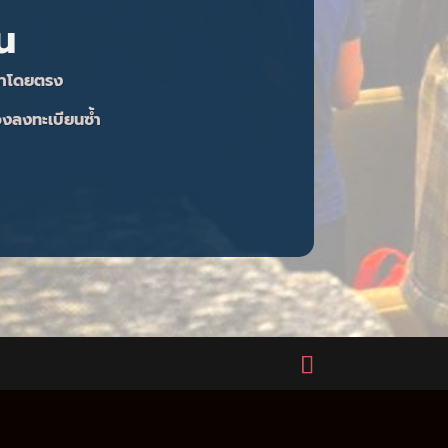
น
เราโดยตรง
ต้องลงทะเบียนซ้ำ